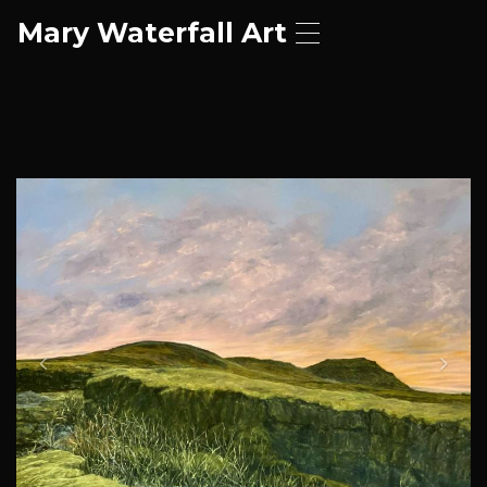
Mary Waterfall Art
T
o
g
g
l
e
n
a
P
N
v
r
e
i
g
e
x
a
v
t
t
i
i
o
o
n
u
s